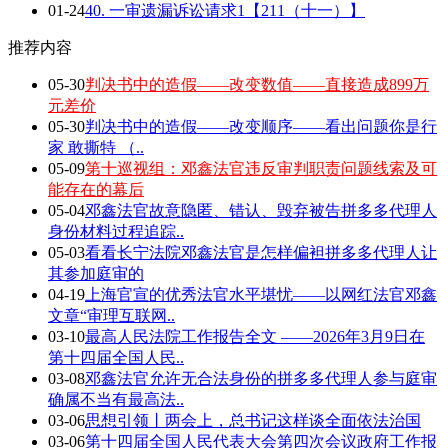
01-24
40. 一审遗漏诉讼请求1【211（十一）】
推荐内容
05-30
判决书中的造假——改变数值——直接造成899万
元差价
05-30
判决书中的造假——改变顺序——看出问题你是行
家 敢撕特 （..
05-09
第十巡视组：邓鑫法官违反审判职责问题线索及可
能存在的幕后
05-04
邓鑫法官故意隐匿、错认、毁弃被告拼多多代理人
身份材料过程追踪..
05-03
看看长宁法院邓鑫法官是怎样偏袒拼多多代理人让
其参加庭审的
04-19
上海官宣的优秀法官水平堪忧——以网红法官邓鑫
文章“审理互联网..
03-10
最高人民法院工作报告全文 ——2026年3月9日在
第十四届全国人民..
03-08
邓鑫法官允许无合法身份的拼多多代理人参与庭审
确属不当有最高法..
03-06
思想引领丨两会上，总书记这样谈全面依法治国
03-06
第十四届全国人民代表大会第四次会议政府工作报