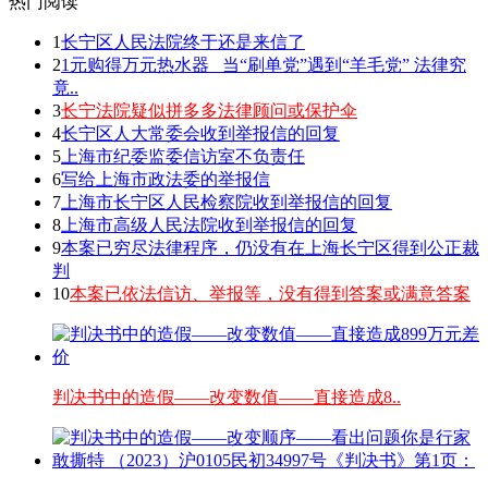
热门阅读
1
长宁区人民法院终于还是来信了
2
1元购得万元热水器 _当“刷单党”遇到“羊毛党” 法律究
竟..
3
长宁法院疑似拼多多法律顾问或保护伞
4
长宁区人大常委会收到举报信的回复
5
上海市纪委监委信访室不负责任
6
写给上海市政法委的举报信
7
上海市长宁区人民检察院收到举报信的回复
8
上海市高级人民法院收到举报信的回复
9
本案已穷尽法律程序，仍没有在上海长宁区得到公正裁
判
10
本案已依法信访、举报等，没有得到答案或满意答案
判决书中的造假——改变数值——直接造成8..