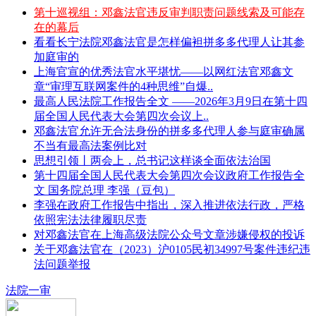
第十巡视组：邓鑫法官违反审判职责问题线索及可能存
在的幕后
看看长宁法院邓鑫法官是怎样偏袒拼多多代理人让其参
加庭审的
上海官宣的优秀法官水平堪忧——以网红法官邓鑫文
章“审理互联网案件的4种思维”自爆..
最高人民法院工作报告全文 ——2026年3月9日在第十四
届全国人民代表大会第四次会议上..
邓鑫法官允许无合法身份的拼多多代理人参与庭审确属
不当有最高法案例比对
思想引领丨两会上，总书记这样谈全面依法治国
第十四届全国人民代表大会第四次会议政府工作报告全
文 国务院总理 李强（豆包）
李强在政府工作报告中指出，深入推进依法行政，严格
依照宪法法律履职尽责
对邓鑫法官在上海高级法院公众号文章涉嫌侵权的投诉
关于邓鑫法官在（2023）沪0105民初34997号案件违纪违
法问题举报
法院一审