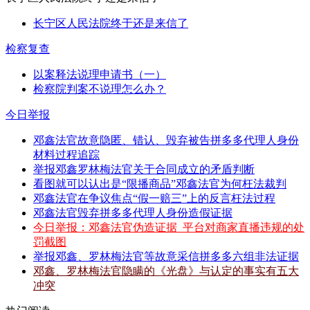
长宁区人民法院终于还是来信了
检察复查
以案释法说理申请书（一）
检察院判案不说理怎么办？
今日举报
邓鑫法官故意隐匿、错认、毁弃被告拼多多代理人身份
材料过程追踪
举报邓鑫罗林梅法官关于合同成立的矛盾判断
看图就可以认出是“限播商品”邓鑫法官为何枉法裁判
邓鑫法官在争议焦点“假一赔三”上的反言枉法过程
邓鑫法官毁弃拼多多代理人身份造假证据
今日举报：邓鑫法官伪造证据_平台对商家直播违规的处
罚截图
举报邓鑫、罗林梅法官等故意采信拼多多六组非法证据
邓鑫、罗林梅法官隐瞒的《光盘》与认定的事实有五大
冲突