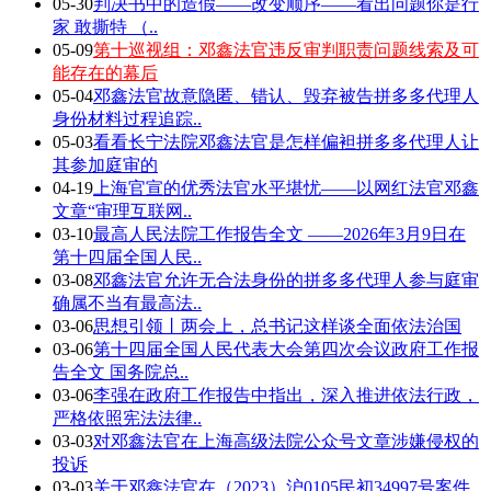
05-30
判决书中的造假——改变顺序——看出问题你是行
家 敢撕特 （..
05-09
第十巡视组：邓鑫法官违反审判职责问题线索及可
能存在的幕后
05-04
邓鑫法官故意隐匿、错认、毁弃被告拼多多代理人
身份材料过程追踪..
05-03
看看长宁法院邓鑫法官是怎样偏袒拼多多代理人让
其参加庭审的
04-19
上海官宣的优秀法官水平堪忧——以网红法官邓鑫
文章“审理互联网..
03-10
最高人民法院工作报告全文 ——2026年3月9日在
第十四届全国人民..
03-08
邓鑫法官允许无合法身份的拼多多代理人参与庭审
确属不当有最高法..
03-06
思想引领丨两会上，总书记这样谈全面依法治国
03-06
第十四届全国人民代表大会第四次会议政府工作报
告全文 国务院总..
03-06
李强在政府工作报告中指出，深入推进依法行政，
严格依照宪法法律..
03-03
对邓鑫法官在上海高级法院公众号文章涉嫌侵权的
投诉
03-03
关于邓鑫法官在（2023）沪0105民初34997号案件