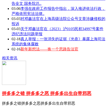
告全文 国务院总..
03-06
李强在政府工作报告中指出，深入推进依法行政，
严格依照宪法法律..
03-03
对邓鑫法官在上海高级法院公众号文章涉嫌侵权的
投诉
03-03
关于邓鑫法官在（2023）沪0105民初34997号案件
违纪违法问题举报
02-18
真人举报：一张消失的证据《光盘》暴露上海司法
系统的集体腐败
02-16
新年新想法——换一个思路告法官
相关资讯
拼多多之错 拼多多之恶 拼多多出生自带邪恶
拼多多之错拼多多之恶拼多多出生自带邪恶