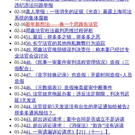
违纪违法问题举报
02-18
真人举报：一张消失的证据《光盘》暴露上海司法
系统的集体腐败
02-16
新年新想法——换一个思路告法官
02-14
邓鑫法官枉法裁判思维过程评析
01-24
51. 最后：拼多多之错，拼多多之恶
01-24
50. 长宁法官的其他徇私舞弊行为追踪
01-24
49. 邓鑫法官推脱错误判决责任：称本案已经过专
业法官会议讨论
01-24
48. 《民事一审案件审判流程管理情况》造假（三
假配合）
01-24
47. 《音字转换记录》也造假：开庭时间造假+人员
造假
01-24
46. 《元数据表3》造假掩盖庭审中断事件
01-24
45. 法官故意拖延办案：违反法定期限，判决书迟
延3天发送
01-24
44. 法官提前5天发送没有出生的举证通知给被告2
拼多多通风报信？..
01-24
43. 超出诉讼请求：案中合同是否成立不是诉请
01-24
42. 超出诉讼请求：《消保法》“欺诈”没有诉请
01-24
41. 一审遗漏诉讼请求3【211（十一）】