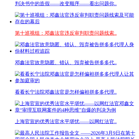
判决书中的造假——改变顺序——看出问题你..
第十巡视组：邓鑫法官违反审判职责问题线索..
邓鑫法官故意隐匿、错认、毁弃被告拼多多代..
看看长宁法院邓鑫法官是怎样偏袒拼多多代理..
上海官宣的优秀法官水平堪忧——以网红法官..