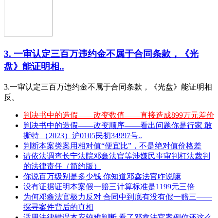
3. 一审认定三百万违约金不属于合同条款，《光
盘》能证明相..
3.一审认定三百万违约金不属于合同条款，《光盘》能证明相
反。
判决书中的造假——改变数值——直接造成899万元差价
判决书中的造假——改变顺序——看出问题你是行家 敢
撕特 （2023）沪0105民初34997号..
判断本案类案用相对值“便宜比”，不是绝对值价格差
请依法调查长宁法院邓鑫法官等涉嫌民事审判枉法裁判
的法律责任（简约版）
你说百万级别是多少钱 你知道邓鑫法官咋说嘛
没有证据证明本案假一赔三计算标准是1199元三倍
为何邓鑫法官极力反对 合同中到底有没有假一赔三——
探寻案件背后的真相
适用法律错误本应较难判断 看了邓鑫法官案例你还这么