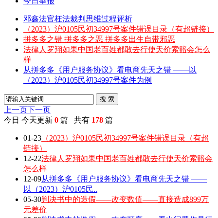
今日举报
邓鑫法官枉法裁判思维过程评析
（2023）沪0105民初34997号案件错误目录（有超链接）
拼多多之错 拼多多之恶 拼多多出生自带邪恶
法律人罗翔如果中国老百姓都敢去行使天价索赔会怎么
样
从拼多多《用户服务协议》看电商先天之错 ——以
（2023）沪0105民初34997号案件为例
搜 索
上一页
下一页
今日
今天更新
0
篇 共有
178
篇
01-23
（2023）沪0105民初34997号案件错误目录（有超
链接）
12-22
法律人罗翔如果中国老百姓都敢去行使天价索赔会
怎么样
12-09
从拼多多《用户服务协议》看电商先天之错 ——
以（2023）沪0105民..
05-30
判决书中的造假——改变数值——直接造成899万
元差价