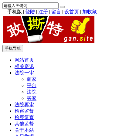
手机版
|
登陆
|
注册
|
留言
|
设首页
|
加收藏
手机导航
网站首页
相关资讯
法院一审
商家
平台
法院
买家
法院再审
检察监督
检察复查
其他监督
关于本站