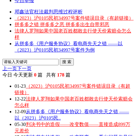
今日举报
邓鑫法官枉法裁判思维过程评析
（2023）沪0105民初34997号案件错误目录（有超链接）
拼多多之错 拼多多之恶 拼多多出生自带邪恶
法律人罗翔如果中国老百姓都敢去行使天价索赔会怎么
样
从拼多多《用户服务协议》看电商先天之错 ——以
（2023）沪0105民初34997号案件为例
搜 索
上一页
下一页
今日
今天更新
0
篇 共有
178
篇
01-23
（2023）沪0105民初34997号案件错误目录（有超
链接）
12-22
法律人罗翔如果中国老百姓都敢去行使天价索赔会
怎么样
12-09
从拼多多《用户服务协议》看电商先天之错 ——
以（2023）沪0105民..
05-30
判决书中的造假——改变数值——直接造成899万
元差价