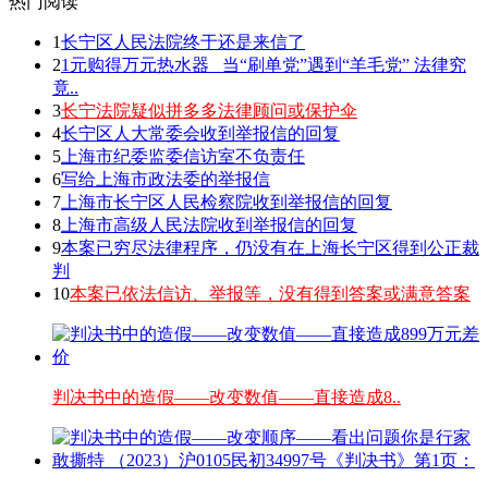
热门阅读
1
长宁区人民法院终于还是来信了
2
1元购得万元热水器 _当“刷单党”遇到“羊毛党” 法律究
竟..
3
长宁法院疑似拼多多法律顾问或保护伞
4
长宁区人大常委会收到举报信的回复
5
上海市纪委监委信访室不负责任
6
写给上海市政法委的举报信
7
上海市长宁区人民检察院收到举报信的回复
8
上海市高级人民法院收到举报信的回复
9
本案已穷尽法律程序，仍没有在上海长宁区得到公正裁
判
10
本案已依法信访、举报等，没有得到答案或满意答案
判决书中的造假——改变数值——直接造成8..