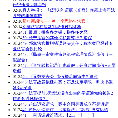
违纪违法问题举报
02-18
真人举报：一张消失的证据《光盘》暴露上海司法
系统的集体腐败
02-16
新年新想法——换一个思路告法官
02-14
邓鑫法官枉法裁判思维过程评析
01-24
51. 最后：拼多多之错，拼多多之恶
01-24
50. 长宁法官的其他徇私舞弊行为追踪
01-24
49. 邓鑫法官推脱错误判决责任：称本案已经过专
业法官会议讨论
01-24
48. 《民事一审案件审判流程管理情况》造假（三
假配合）
01-24
47. 《音字转换记录》也造假：开庭时间造假+人员
造假
01-24
46. 《元数据表3》造假掩盖庭审中断事件
01-24
45. 法官故意拖延办案：违反法定期限，判决书迟
延3天发送
01-24
44. 法官提前5天发送没有出生的举证通知给被告2
拼多多通风报信？..
01-24
43. 超出诉讼请求：案中合同是否成立不是诉请
01-24
42. 超出诉讼请求：《消保法》“欺诈”没有诉请
01-24
41. 一审遗漏诉讼请求3【211（十一）】