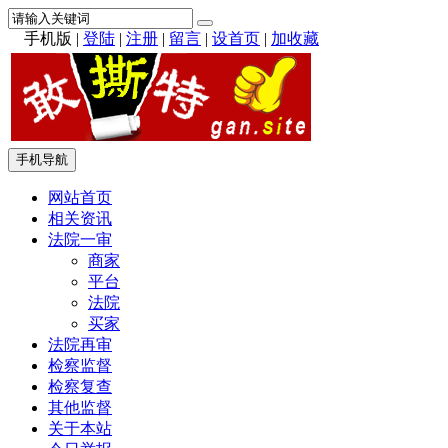
手机版
|
登陆
|
注册
|
留言
|
设首页
|
加收藏
手机导航
网站首页
相关资讯
法院一审
商家
平台
法院
买家
法院再审
检察监督
检察复查
其他监督
关于本站