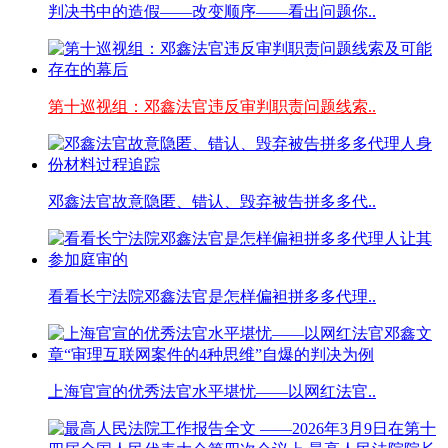
判决书中的造假——改变顺序——看出问题你..
第十巡视组：邓鑫法官违反审判职责问题线索..
邓鑫法官故意隐匿、错认、毁弃被告拼多多代..
看看长宁法院邓鑫法官是怎样偏袒拼多多代理..
上海官宣的优秀法官水平堪忧——以网红法官..