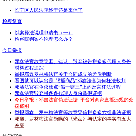
长宁区人民法院终于还是来信了
检察复查
以案释法说理申请书（一）
检察院判案不说理怎么办？
今日举报
邓鑫法官故意隐匿、错认、毁弃被告拼多多代理人身份
材料过程追踪
举报邓鑫罗林梅法官关于合同成立的矛盾判断
看图就可以认出是“限播商品”邓鑫法官为何枉法裁判
邓鑫法官在争议焦点“假一赔三”上的反言枉法过程
邓鑫法官毁弃拼多多代理人身份造假证据
今日举报：邓鑫法官伪造证据_平台对商家直播违规的处
罚截图
举报邓鑫、罗林梅法官等故意采信拼多多六组非法证据
邓鑫、罗林梅法官隐瞒的《光盘》与认定的事实有五大
冲突