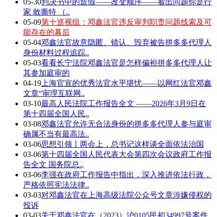
05-30
判决书中的造假——改变顺序——看出问题你是行
家 敢撕特 （..
05-09
第十巡视组：邓鑫法官违反审判职责问题线索及可
能存在的幕后
05-04
邓鑫法官故意隐匿、错认、毁弃被告拼多多代理人
身份材料过程追踪..
05-03
看看长宁法院邓鑫法官是怎样偏袒拼多多代理人让
其参加庭审的
04-19
上海官宣的优秀法官水平堪忧——以网红法官邓鑫
文章“审理互联网..
03-10
最高人民法院工作报告全文 ——2026年3月9日在
第十四届全国人民..
03-08
邓鑫法官允许无合法身份的拼多多代理人参与庭审
确属不当有最高法..
03-06
思想引领丨两会上，总书记这样谈全面依法治国
03-06
第十四届全国人民代表大会第四次会议政府工作报
告全文 国务院总..
03-06
李强在政府工作报告中指出，深入推进依法行政，
严格依照宪法法律..
03-03
对邓鑫法官在上海高级法院公众号文章涉嫌侵权的
投诉
03-03
关于邓鑫法官在（2023）沪0105民初34997号案件