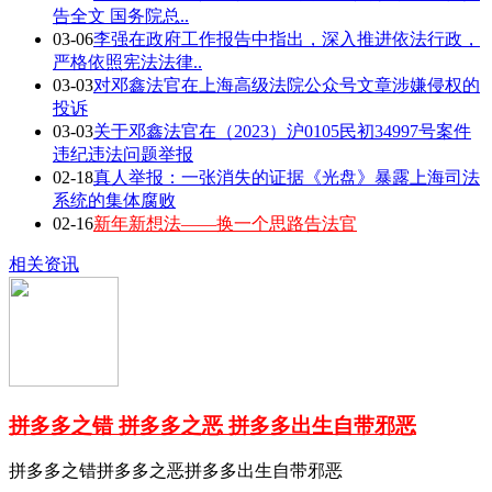
告全文 国务院总..
03-06
李强在政府工作报告中指出，深入推进依法行政，
严格依照宪法法律..
03-03
对邓鑫法官在上海高级法院公众号文章涉嫌侵权的
投诉
03-03
关于邓鑫法官在（2023）沪0105民初34997号案件
违纪违法问题举报
02-18
真人举报：一张消失的证据《光盘》暴露上海司法
系统的集体腐败
02-16
新年新想法——换一个思路告法官
相关资讯
拼多多之错 拼多多之恶 拼多多出生自带邪恶
拼多多之错拼多多之恶拼多多出生自带邪恶