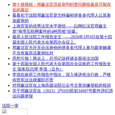
第十巡视组：邓鑫法官违反审判职责问题线索及可能存
在的幕后
看看长宁法院邓鑫法官是怎样偏袒拼多多代理人让其参
加庭审的
上海官宣的优秀法官水平堪忧——以网红法官邓鑫文
章“审理互联网案件的4种思维”自爆..
最高人民法院工作报告全文 ——2026年3月9日在第十四
届全国人民代表大会第四次会议上..
邓鑫法官允许无合法身份的拼多多代理人参与庭审确属
不当有最高法案例比对
思想引领丨两会上，总书记这样谈全面依法治国
第十四届全国人民代表大会第四次会议政府工作报告全
文 国务院总理 李强（豆包）
李强在政府工作报告中指出，深入推进依法行政，严格
依照宪法法律履职尽责
对邓鑫法官在上海高级法院公众号文章涉嫌侵权的投诉
关于邓鑫法官在（2023）沪0105民初34997号案件违纪违
法问题举报
法院一审