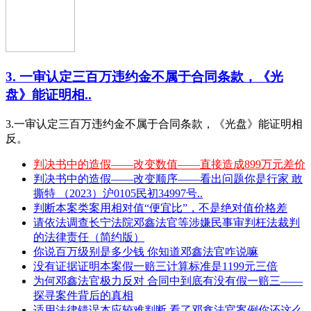
3. 一审认定三百万违约金不属于合同条款，《光
盘》能证明相..
3.一审认定三百万违约金不属于合同条款，《光盘》能证明相
反。
判决书中的造假——改变数值——直接造成899万元差价
判决书中的造假——改变顺序——看出问题你是行家 敢
撕特 （2023）沪0105民初34997号..
判断本案类案用相对值“便宜比”，不是绝对值价格差
请依法调查长宁法院邓鑫法官等涉嫌民事审判枉法裁判
的法律责任（简约版）
你说百万级别是多少钱 你知道邓鑫法官咋说嘛
没有证据证明本案假一赔三计算标准是1199元三倍
为何邓鑫法官极力反对 合同中到底有没有假一赔三——
探寻案件背后的真相
适用法律错误本应较难判断 看了邓鑫法官案例你还这么