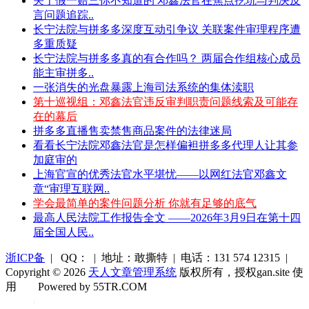
关于假一赔三你不知道的 邓鑫法官在焦点挖坑与判决反
言问题追踪..
长宁法院与拼多多深度互动引争议 关联案件审理程序遭
多重质疑
长宁法院与拼多多真的有合作吗？ 两届合作组核心成员
能主审拼多..
一张消失的光盘暴露上海司法系统的集体渎职
第十巡视组：邓鑫法官违反审判职责问题线索及可能存
在的幕后
拼多多直播售卖禁售商品案件的法律迷局
看看长宁法院邓鑫法官是怎样偏袒拼多多代理人让其参
加庭审的
上海官宣的优秀法官水平堪忧——以网红法官邓鑫文
章“审理互联网..
学会最简单的案件问题分析 你就有足够的底气
最高人民法院工作报告全文 ——2026年3月9日在第十四
届全国人民..
浙ICP备
| QQ： | 地址：敢撕特 | 电话：131 574 12315 |
Copyright © 2026
天人文章管理系统
版权所有，授权gan.site 使
用
Powered by 55TR.COM
OK