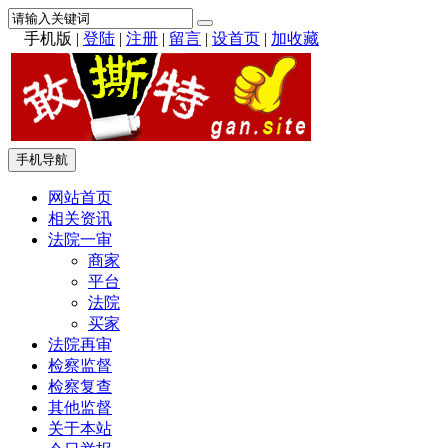
手机版
|
登陆
|
注册
|
留言
|
设首页
|
加收藏
手机导航
网站首页
相关资讯
法院一审
商家
平台
法院
买家
法院再审
检察监督
检察复查
其他监督
关于本站