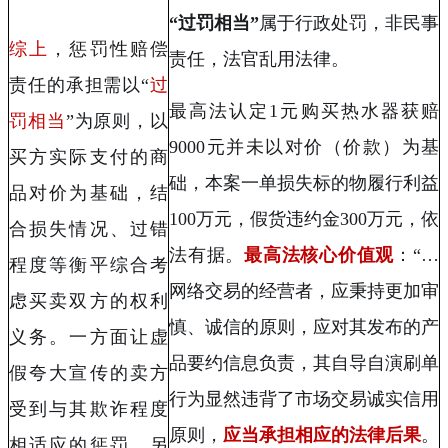
“过罚相当”
属于行政处罚，非民事
综上
，惩罚性赔偿
责任，法官乱用法律。
责任的承担需以“
过
最高法认定
1
元购买热水器获赔
罚相当
”为原则，以
9000
元并未以对价（价款）为基
买方实际支付的商
础，本案一单损失标的物履行利益
品对价为基础，结
100
万元，假货违约金
300
万元，依
合损失情况、
过错
法有据。
最高法核心价值观
：“
…
程度
等衡平综合考
网络交易的经营者，应秉持更加审
虑买卖双方的权利
慎、诚信的原则，应对其发布的产
义务。一方面让虚
品要约信息负责，其自导自演刷单
假夸大宣传的卖方
行为显然违背了市场交易诚实信用
受到与其欺诈程度
原则，
应当承担相应的法律后果
。
相适应的惩罚，另