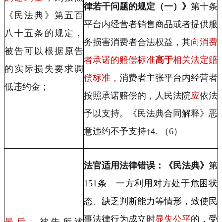
律若干问题的规定（一）》
第十条
《民法典》第五百
平台内经营者销售商品或者提供服
八十五条的规定，
务损害消费者合法权益，其
向消费
被告可以根据原告
者承诺的赔偿标准
高于
相关法定赔
的实际损失要求调
偿标准，
消费者主张平台内经营者
低违约金；
按照承诺赔偿的，人民法院
应
依法
予以支持。《民法典合同解释》恶
意违约不予支持↑
4.
（
6
）
法官适用法律错误：《民法典》
第
151
条 一方利用对方处于危困状
态、缺乏判断能力等情形，致使民
事法律行为成立时
显失公平
的，受
最后
，被告所述