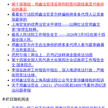
第十巡视组：邓鑫法官违反审判职责问题线索及可能存
在的幕后
看看长宁法院邓鑫法官是怎样偏袒拼多多代理人让其参
加庭审的
上海官宣的优秀法官水平堪忧——以网红法官邓鑫文
章“审理互联网..
最高人民法院工作报告全文 ——2026年3月9日在第十四
届全国人民..
邓鑫法官允许无合法身份的拼多多代理人参与庭审确属
不当有最高法..
思想引领丨两会上，总书记这样谈全面依法治国
第十四届全国人民代表大会第四次会议政府工作报告全
文 国务院总..
李强在政府工作报告中指出，深入推进依法行政，严格
依照宪法法律..
对邓鑫法官在上海高级法院公众号文章涉嫌侵权的投诉
关于邓鑫法官在（2023）沪0105民初34997号案件违纪违
法问题举报
本栏目随机阅读