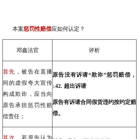
本案
惩罚性赔偿
应如何认定？
邓鑫法官
评析
首先
，被告在直播
原告没有诉请“欺诈”惩罚赔偿，
间的虚假夸大宣传
↓
42.
超出诉请
构成欺诈，应当向
原告有诉请合同假货违约按约定赔
原告承担惩罚性赔
偿。
偿责任；
其次
，若原告认为