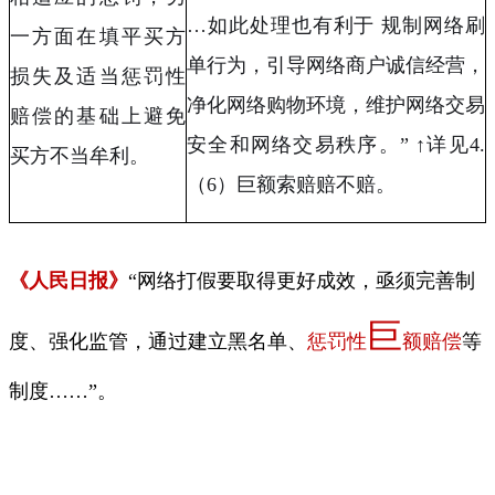
…
如此处理也有利于 规制网络刷
一方面在填平买方
单行为，引导网络商户诚信经营，
损失及适当惩罚性
净化网络购物环境，维护网络交易
赔偿的基础上避免
安全和网络交易秩序。
”
↑详见
4.
买方不当牟利。
（
6
）巨额索赔赔不赔。
《人民日报》
“网络打假要取得更好成效，亟须完善制
巨
度、强化监管，通过建立黑名单、
惩罚性
额赔偿
等
制度
……
”。