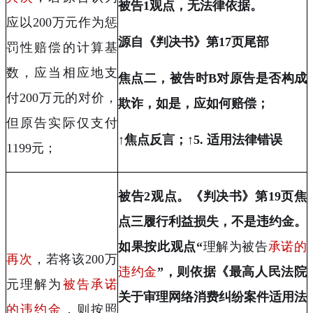
被告
1
观点，无法律依据。
应以
200
万元作为惩
源自《判决书》第
17
页尾部
罚性赔偿的计算基
数，应当相应地支
焦点二，被告时
B
对原告是否构成
付
200
万元的对价
，
欺诈，如是，应如何赔偿；
但原告实际仅支付
↑焦点反言；↑
5.
适用法律错误
1199
元；
被告
2
观点。《判决书》第
19
页焦
点三履行利益损失，不是违约金。
如果按此观点“
理解为被告
承诺的
再次
，若将该
200
万
违约金
”，则依据《最高人民法院
元
理解为
被告承诺
关于审理网络消费纠纷案件适用法
的违约金
，则按照