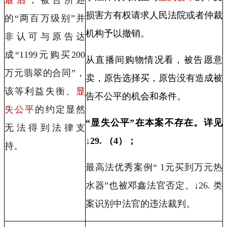
损害方有权请求人民法院或者仲裁
的“两百万级别”并
机构予以
撤销
。
非认可与原告达
成“
1199
元购买
200
从直播间购物情况看，被告愿意
万元翡翠的合同”，
卖，原告选择买，原告没有造成被
该等利益失衡、
显
告不公平的机会和条件。
失公平
的约定显然
“
显失公平
”
在本案不存在。详见
无法得到法律支
↓
29.
（
4
）；
持。
最高法优秀案例
“ 1
元买到万元热
水器
”
也被邓鑫法官否定。
↓26.
类
案识别中法官的违法裁判。