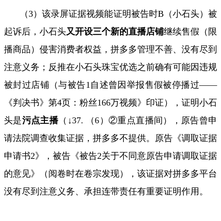
（
3
）该录屏证据视频能证明被告时
B
（小石头）被
起诉后，小石头
又开设三个新的直播店铺
继续售假（限
播商品）侵害消费者权益，拼多多管理不善、没有尽到
注意义务；反推在小石头珠宝优选之前确有可能因违规
被封过店铺（与被告
1
自述曾因举报售假被停播过——
《判决书》第
4
页：粉丝
166
万视频》印证），证明小石
头是
污点主播
（↓
37.
（
6
）②重点直播间），原告曾申
请法院调查收集证据，拼多多不提供。原告《调取证据
申请书
2
》，被告《被告
2
关于不同意原告申请调取证据
的意见》（阅卷时在卷宗发现），该证据对拼多多平台
没有尽到注意义务、承担连带责任有重要证明作用。