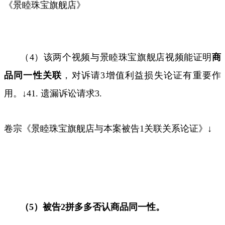
《景睦珠宝旗舰店》
（
4
）该两个视频与景睦珠宝旗舰店视频能证明
商
品同一性关联
，对诉请
3
增值利益损失论证有重要作
用。↓
41.
遗漏诉讼请求
3.
卷宗《景睦珠宝旗舰店与本案被告
1
关联关系论证》↓
（
5
）被告
2
拼多多否认商品同一性。