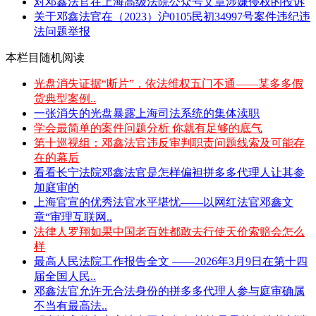
对邓鑫法官在上海高级法院公众号文章涉嫌侵权的投诉
关于邓鑫法官在（2023）沪0105民初34997号案件违纪违
法问题举报
本栏目随机阅读
光盘消失证据“断片”，依法维权五门不通——某多多假
货典型案例..
一张消失的光盘暴露上海司法系统的集体渎职
学会最简单的案件问题分析 你就有足够的底气
第十巡视组：邓鑫法官违反审判职责问题线索及可能存
在的幕后
看看长宁法院邓鑫法官是怎样偏袒拼多多代理人让其参
加庭审的
上海官宣的优秀法官水平堪忧——以网红法官邓鑫文
章“审理互联网..
法律人罗翔如果中国老百姓都敢去行使天价索赔会怎么
样
最高人民法院工作报告全文 ——2026年3月9日在第十四
届全国人民..
邓鑫法官允许无合法身份的拼多多代理人参与庭审确属
不当有最高法..