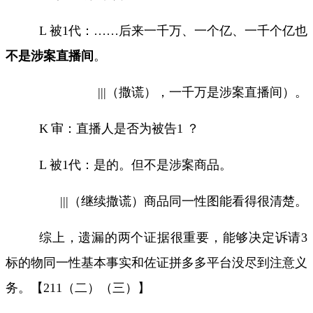
L
被
1
代：
……
后来一千万、一个亿、一千个亿也
不是涉案直播间
。
|||
（撒谎），一千万是涉案直播间）。
K
审：直播人是否为被告
1
？
L
被
1
代：是的。但不是涉案商品。
|||
（继续撒谎）商品同一性图能看得很清楚。
综上，遗漏的两个证据很重要，能够决定诉请
3
标的物同一性基本事实和佐证拼多多平台没尽到注意义
务。【
211
（二）（三）】