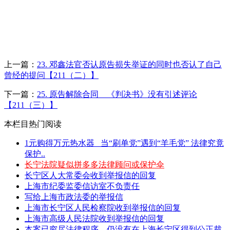
上一篇：
23. 邓鑫法官否认原告损失举证的同时也否认了自己
曾经的提问【211（二）】
下一篇：
25. 原告解除合同__《判决书》没有引述评论
【211（三）】
本栏目热门阅读
1元购得万元热水器 _当“刷单党”遇到“羊毛党” 法律究竟
保护..
长宁法院疑似拼多多法律顾问或保护伞
长宁区人大常委会收到举报信的回复
上海市纪委监委信访室不负责任
写给上海市政法委的举报信
上海市长宁区人民检察院收到举报信的回复
上海市高级人民法院收到举报信的回复
本案已穷尽法律程序，仍没有在上海长宁区得到公正裁