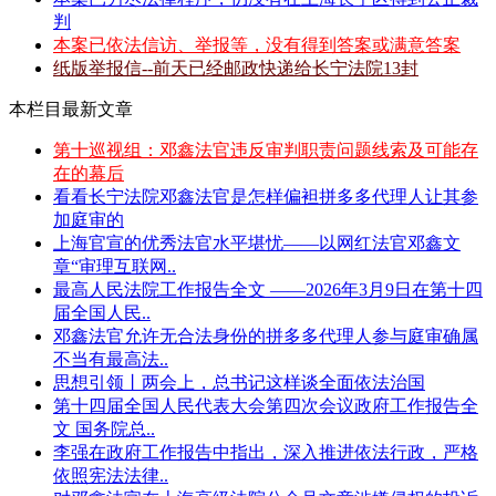
判
本案已依法信访、举报等，没有得到答案或满意答案
纸版举报信--前天已经邮政快递给长宁法院13封
本栏目最新文章
第十巡视组：邓鑫法官违反审判职责问题线索及可能存
在的幕后
看看长宁法院邓鑫法官是怎样偏袒拼多多代理人让其参
加庭审的
上海官宣的优秀法官水平堪忧——以网红法官邓鑫文
章“审理互联网..
最高人民法院工作报告全文 ——2026年3月9日在第十四
届全国人民..
邓鑫法官允许无合法身份的拼多多代理人参与庭审确属
不当有最高法..
思想引领丨两会上，总书记这样谈全面依法治国
第十四届全国人民代表大会第四次会议政府工作报告全
文 国务院总..
李强在政府工作报告中指出，深入推进依法行政，严格
依照宪法法律..