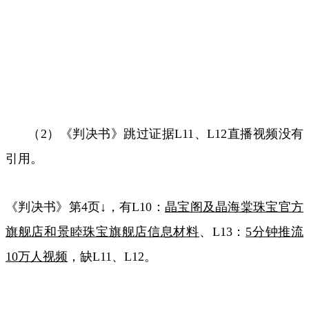
（
2
）《判决书》跳过证据
L11
、
L12
直播视频没有
引用。
《判决书》第
4
页↓，有
L10
：
晶宝阁及晶海棠珠宝官方
旗舰店和景睦珠宝旗舰店信息材料
、
L13
：
5
分钟推流
10
万人视频
，缺
L11
、
L12
。