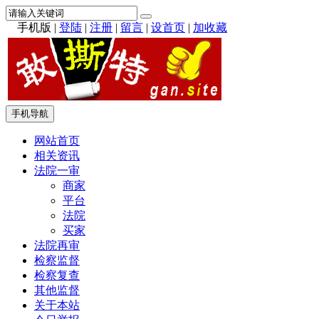
手机版
|
登陆
|
注册
|
留言
|
设首页
|
加收藏
手机导航
网站首页
相关资讯
法院一审
商家
平台
法院
买家
法院再审
检察监督
检察复查
其他监督
关于本站