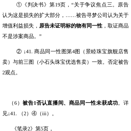
①《判决书》第
19
页，“关于争议焦点三。原告
认为这是损失的扩大部分，
……
被告寻梦公司认为关于
增值利益损失，
原告未证明标的物有同一性
，取证商品
不是涉案商品。”
② ↓
41.
商品同一性图第
4
图（景睦珠宝旗舰店售
卖）与前三图（小石头珠宝优选售卖）一致。否定被告
2
观点。
（
6
）
被告
1
否认直播间、商品同一性未获成功
。详
见↓
41.
（
2
）④（
iii
）。
《笔录
2
》第
5
页，